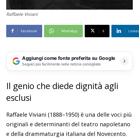
Raffaele Viviani
Facebook
WhatsApp
X
Linke
Aggiungi come fonte preferita su Google
Seguici più facilmente nelle notizie consigliate
Il genio che diede dignità agli
esclusi
Raffaele Viviani (1888–1950) è una delle voci più
originali e determinanti del teatro napoletano
e della drammaturgia italiana del Novecento.