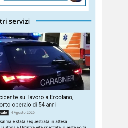
tri servizi
cidente sul lavoro a Ercolano,
rto operaio di 54 anni
4 Agosto 2026
cale
 salma è stata sequestrata in attesa
ll’autopsia Un’altra vita spezzata, questa volta