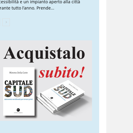
cessibilità e un impianto aperto alla città
rante tutto l’anno. Prende...