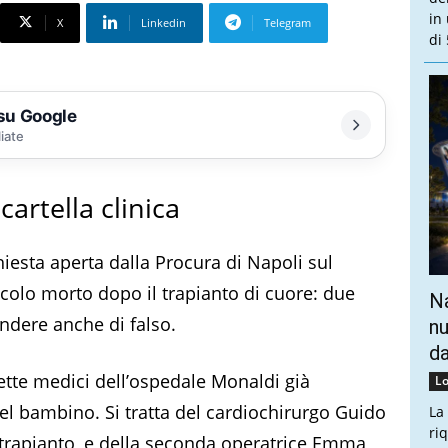
in
X
Linkedin
Telegram
di 
 su Google
liate
artella clinica
iesta aperta dalla Procura di Napoli sul
colo morto dopo il trapianto di cuore: due
Na
ndere anche di falso.
nu
da
ette medici dell’ospedale Monaldi già
Lo
del bambino. Si tratta del cardiochirurgo Guido
La
ri
 trapianto, e della seconda operatrice Emma