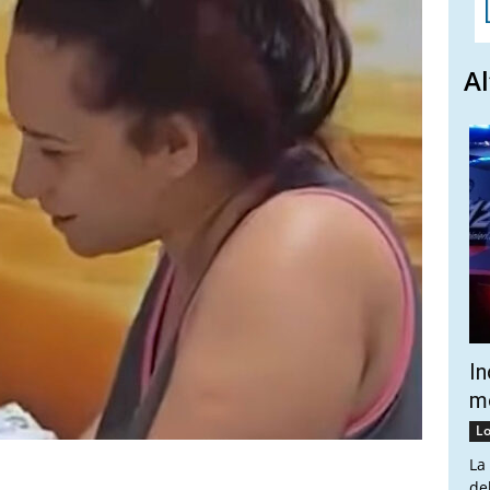
Al
In
mo
Lo
La
de