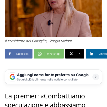
Il Presidente del Consiglio, Giorgia Meloni
Facebook
WhatsApp
X
Linke
Aggiungi come fonte preferita su Google
Seguici più facilmente nelle notizie consigliate
La premier: «Combattiamo
speculazione e abbassiamo