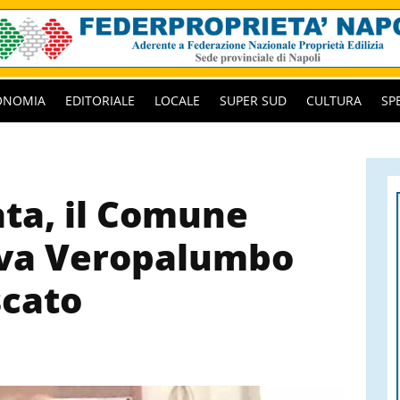
ONOMIA
EDITORIALE
LOCALE
SUPER SUD
CULTURA
SP
ta, il Comune
ova Veropalumbo
scato