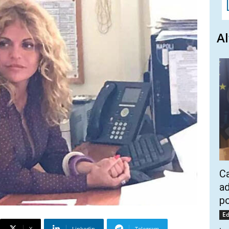
Al
Ca
ad
po
Ed
X
Linkedin
Telegram