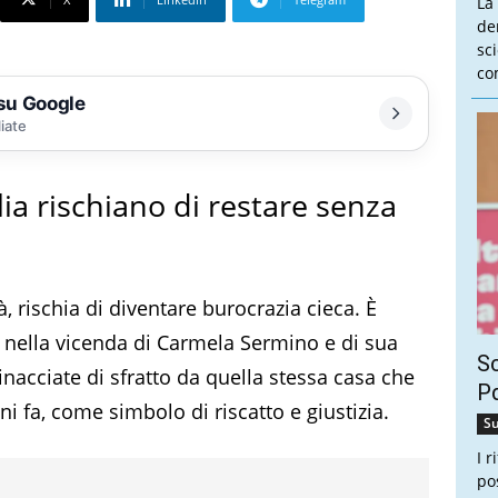
La
de
sc
co
 su Google
liate
ia rischiano di restare senza
, rischia di diventare burocrazia cieca. È
 nella vicenda di Carmela Sermino e di sua
Sc
nacciate di sfratto da quella stessa casa che
Pd
 fa, come simbolo di riscatto e giustizia.
Su
I 
po