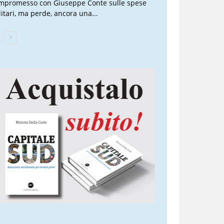
mpromesso con Giuseppe Conte sulle spese
litari, ma perde, ancora una...