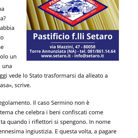
ha
za?
 abbia
to
ne
solo un
i una
gi vede lo Stato trasformarsi da alleato a
asa», scrive.
regolamento. Il caso Sermino non è
stema che celebra i beni confiscati come
bita quando i riflettori si spengono. In nome
l’ennesima ingiustizia. E questa volta, a pagare