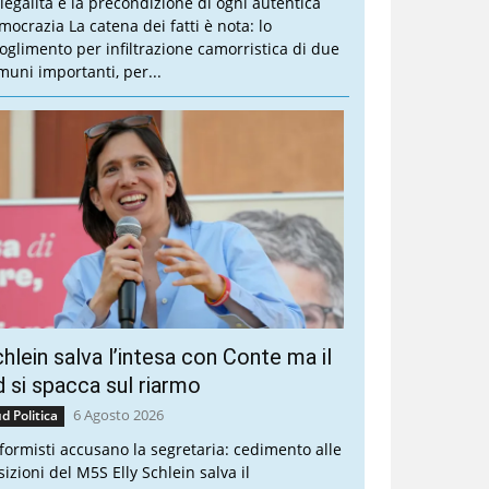
 legalità è la precondizione di ogni autentica
mocrazia La catena dei fatti è nota: lo
ioglimento per infiltrazione camorristica di due
muni importanti, per...
hlein salva l’intesa con Conte ma il
 si spacca sul riarmo
6 Agosto 2026
d Politica
riformisti accusano la segretaria: cedimento alle
sizioni del M5S Elly Schlein salva il