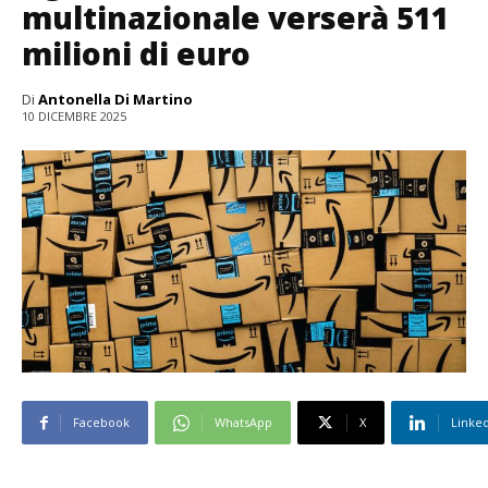
multinazionale verserà 511
milioni di euro
Di
Antonella Di Martino
10 DICEMBRE 2025
Facebook
WhatsApp
X
Linke