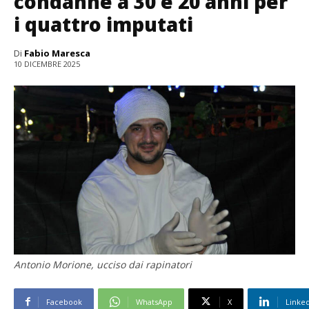
condanne a 30 e 20 anni per
i quattro imputati
Di
Fabio Maresca
10 DICEMBRE 2025
Antonio Morione, ucciso dai rapinatori
Facebook
WhatsApp
X
Linke