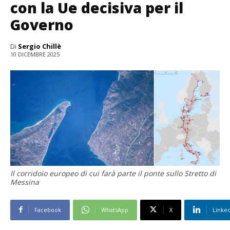
con la Ue decisiva per il
Governo
Di
Sergio Chillè
10 DICEMBRE 2025
Il corridoio europeo di cui farà parte il ponte sullo Stretto di
Messina
Facebook
WhatsApp
X
Linke