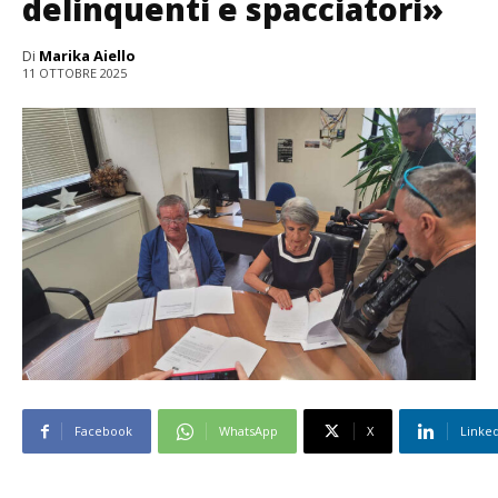
delinquenti e spacciatori»
Di
Marika Aiello
11 OTTOBRE 2025
Facebook
WhatsApp
X
Linke