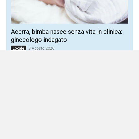
Acerra, bimba nasce senza vita in clinica:
ginecologo indagato
3 Agosto 2026
Locale
Ipotesi di reato: interruzione colposa di gravidanza La
Procura di Nola indaga sulla morte di una neonata venuta
alla luce senza vita lo scorso 13...