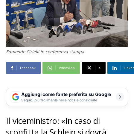
Edmondo Cirielli in conferenza stampa
Facebook
WhatsApp
X
Linke
Aggiungi come fonte preferita su Google
Seguici più facilmente nelle notizie consigliate
Il viceministro: «In caso di
sconfitta la Schlein si dovrà