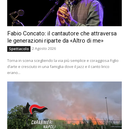
Fabio Concato: il cantautore che attraversa
le generazioni riparte da «Altro di me»
2 Agosto 2026
Spettacolo
Torna in scena scegliendo la via più semplice e coraggiosa Figlio
d’arte e cresciuto in una famiglia dove il jazz e il canto lirico
erano...