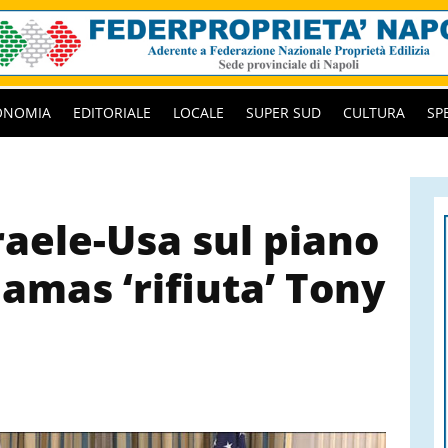
ONOMIA
EDITORIALE
LOCALE
SUPER SUD
CULTURA
SP
raele-Usa sul piano
amas ‘rifiuta’ Tony