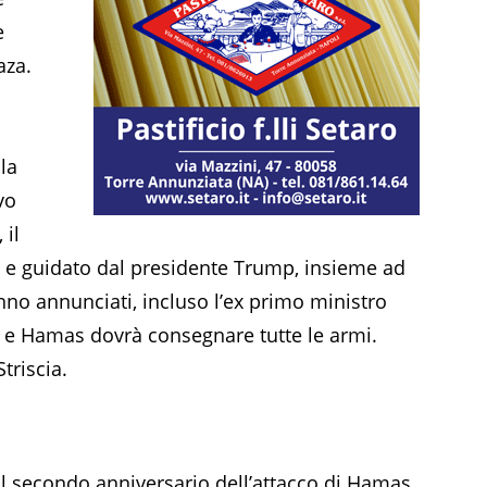
e
aza.
«la
vo
 il
o e guidato dal presidente Trump, insieme ad
nno annunciati, incluso l’ex primo ministro
ta e Hamas dovrà consegnare tutte le armi.
triscia.
l secondo anniversario dell’attacco di Hamas