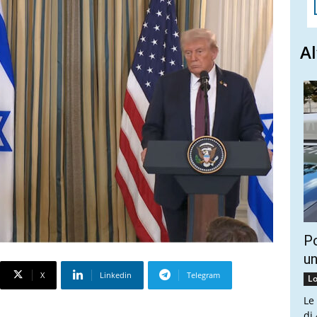
Al
Po
un
X
Linkedin
Telegram
Lo
Le
di