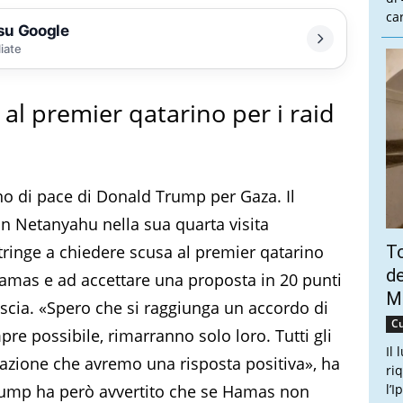
ca
 su Google
liate
l premier qatarino per i raid
ano di pace di Donald Trump per Gaza. Il
 Netanyahu nella sua quarta visita
tringe a chiedere scusa al premier qatarino
To
de
 Hamas e ad accettare una proposta in 20 punti
Ma
riscia. «Spero che si raggiunga un accordo di
Cu
pre possibile, rimarranno solo loro. Tutti gli
Il 
nsazione che avremo una risposta positiva», ha
ri
rump ha però avvertito che se Hamas non
l’