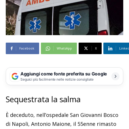
Facebook
WhatsApp
X
Linke
Aggiungi come fonte preferita su Google
Seguici più facilmente nelle notizie consigliate
Sequestrata la salma
È deceduto, nell’ospedale San Giovanni Bosco
di Napoli, Antonio Maione, il 55enne rimasto