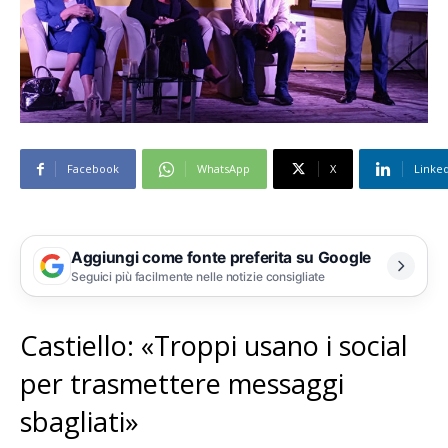
Facebook
WhatsApp
X
Linke
Aggiungi come fonte preferita su Google
Seguici più facilmente nelle notizie consigliate
Castiello: «Troppi usano i social
per trasmettere messaggi
sbagliati»