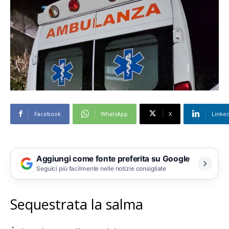
Facebook
WhatsApp
X
Linke
Aggiungi come fonte preferita su Google
Seguici più facilmente nelle notizie consigliate
Sequestrata la salma