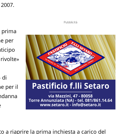
 2007.
Pubblicità
, prima
ne per
nticipo
rivolte»
 di
e per il
ondanna
e
o a riaprire la prima inchiesta a carico del