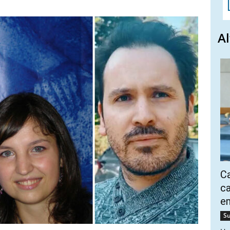
Al
Ca
ca
e
Su