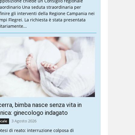
opposizione chiede un Consiglio regionale
raordinario Una seduta straordinaria per
finire gli interventi della Regione Campania nei
mpi Flegrei. La richiesta è stata presentata
itariamente...
erra, bimba nasce senza vita in
inica: ginecologo indagato
3 Agosto 2026
cale
otesi di reato: interruzione colposa di