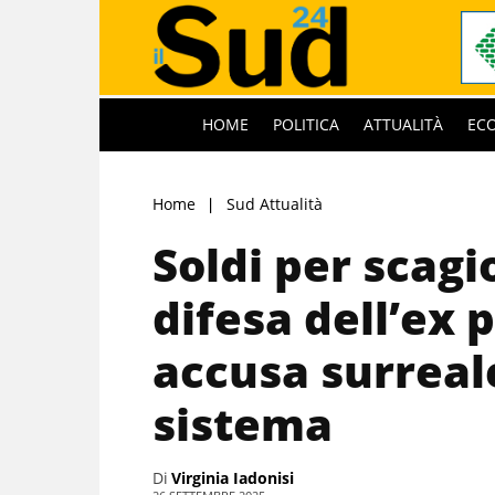
HOME
POLITICA
ATTUALITÀ
EC
Home
Sud Attualità
Soldi per scagi
difesa dell’ex 
accusa surreale
sistema
Di
Virginia Iadonisi