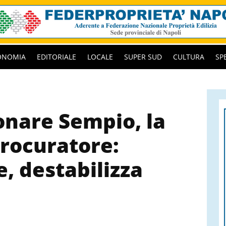
ONOMIA
EDITORIALE
LOCALE
SUPER SUD
CULTURA
SP
onare Sempio, la
procuratore:
, destabilizza