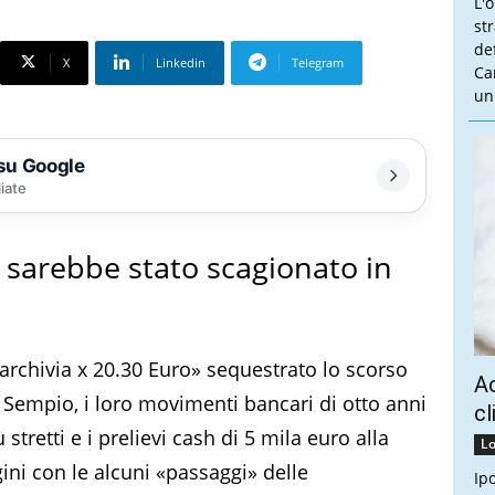
L'
st
de
X
Linkedin
Telegram
Ca
un
 su Google
liate
a sarebbe stato scagionato in
 archivia x 20.30 Euro» sequestrato lo scorso
Ac
 Sempio, i loro movimenti bancari di otto anni
cl
 stretti e i prelievi cash di 5 mila euro alla
Lo
gini con le alcuni «passaggi» delle
Ip