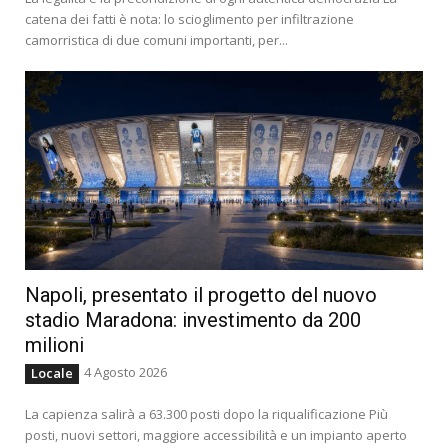
catena dei fatti è nota: lo scioglimento per infiltrazione
camorristica di due comuni importanti, per...
Napoli, presentato il progetto del nuovo
stadio Maradona: investimento da 200
milioni
4 Agosto 2026
Locale
La capienza salirà a 63.300 posti dopo la riqualificazione Più
posti, nuovi settori, maggiore accessibilità e un impianto aperto