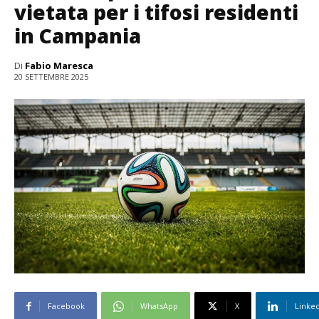
vietata per i tifosi residenti
in Campania
Di
Fabio Maresca
20 SETTEMBRE 2025
Facebook
WhatsApp
X
Linke