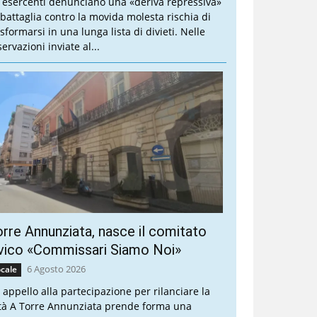
i esercenti denunciano una «deriva repressiva»
 battaglia contro la movida molesta rischia di
sformarsi in una lunga lista di divieti. Nelle
ervazioni inviate al...
rre Annunziata, nasce il comitato
vico «Commissari Siamo Noi»
6 Agosto 2026
cale
 appello alla partecipazione per rilanciare la
ttà A Torre Annunziata prende forma una