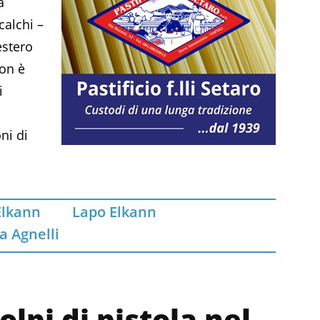
a
calchi –
estero
non è
i
ni di
Elkann
Lapo Elkann
a Agnelli
pi di pistola nel