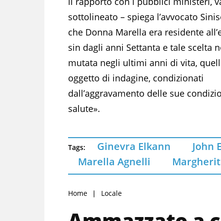
il rapporto con i pubblici ministeri, v
sottolineato – spiega l’avvocato Sinis
che Donna Marella era residente all’
sin dagli anni Settanta e tale scelta 
mutata negli ultimi anni di vita, quell
oggetto di indagine, condizionati
dall’aggravamento delle sue condizio
salute».
Ginevra Elkann
John 
Tags:
Marella Agnelli
Margherit
Home
Locale
Ammazzato a col