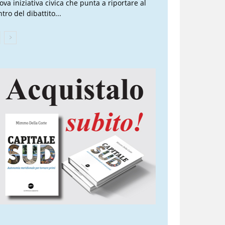
ova iniziativa civica che punta a riportare al
tro del dibattito...