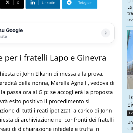
Gl
X
Linkedin
Telegram
La
tra
oss
 su Google
liate
e per i fratelli Lapo e Ginevra
chiesta di John Elkann di messa alla prova,
l’eredità della nonna, Marella Agnelli, vedova di
lla passa ora al Gip: se accoglierà la proposta
To
vrà esito positivo il procedimento si
ci
one di tutti i reati ipotizzati a carico di John
Lo
esta di archiviazione nei confronti dei fratelli
Un
reati di dichiarazione infedele e truffa in
ci