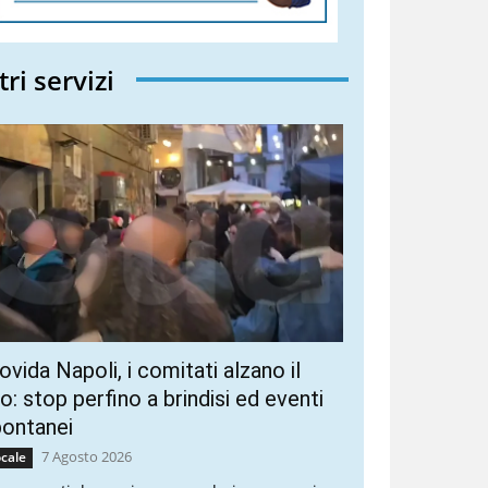
tri servizi
vida Napoli, i comitati alzano il
ro: stop perfino a brindisi ed eventi
pontanei
7 Agosto 2026
cale