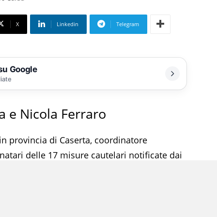
X
Linkedin
Telegram
 su Google
liate
 e Nicola Ferraro
in provincia di Caserta, coordinatore
tinatari delle 17 misure cautelari notificate dai
indagini coordinate dalla Dda nell’ambito di
trari ai doveri di ufficio, istigazione alla
ti, riciclaggio e autoriciclaggio. Guida è finito
 (per lui disposto il carcere) l’ex consigliere