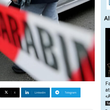
Al
Fa
at
X
Linkedin
Telegram
«A
Sp