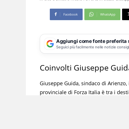
Facebook
WhatsApp
Aggiungi come fonte preferita
Seguici più facilmente nelle notizie consig
Coinvolti Giuseppe Guida
Giuseppe Guida, sindaco di Arienzo, 
provinciale di Forza Italia è tra i des
carabinieri di Caserta al termine di 
un’inchiesta su corruzione per atti con
corruzione, turbata liberta degli incan
ai domiciliari. Coinvolto nell’inchiesta