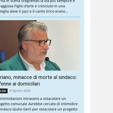
rna in scena scegliendo la via più semplice e
raggiosa Figlio d’arte e cresciuto in una
iglia dove il jazz e il canto lirico erano...
riano, minacce di morte al sindaco:
enne ai domiciliari
6 Agosto 2026
cale
 intimidazioni miravano a ostacolare un
ogetto comunale Avrebbe cercato di intimidire
 sindaco Giulio Gerli per ostacolare un progetto