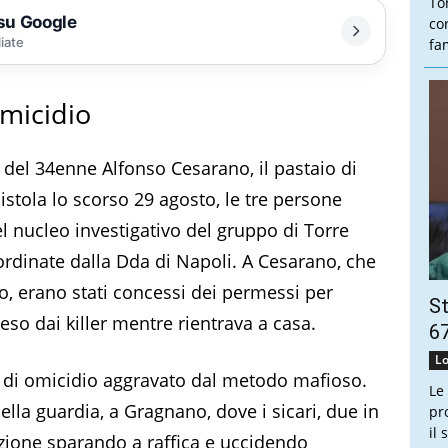
To
 su Google
co
liate
fam
omicidio
 del 34enne Alfonso Cesarano, il pastaio di
istola lo scorso 29 agosto, le tre persone
l nucleo investigativo del gruppo di Torre
ordinate dalla Dda di Napoli. A Cesarano, che
io, erano stati concessi dei permessi per
St
reso dai killer mentre rientrava a casa.
67
Lo
ati di omicidio aggravato dal metodo mafioso.
Le
ella guardia, a Gragnano, dove i sicari, due in
pr
il
azione sparando a raffica e uccidendo