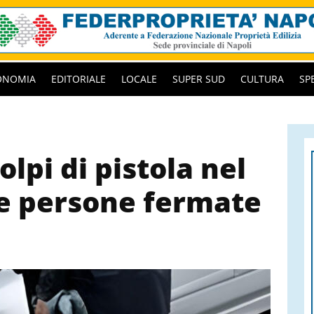
ONOMIA
EDITORIALE
LOCALE
SUPER SUD
CULTURA
SP
pi di pistola nel
e persone fermate