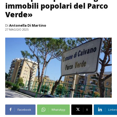
immobili popolari del Parco
Verde»
Di
Antonella Di Martino
27 MAGGIO 2025
Facebook
WhatsApp
X
Linke