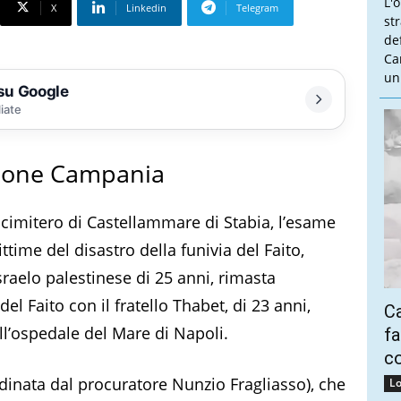
L'
X
Linkedin
Telegram
st
de
Ca
un
 su Google
liate
gione Campania
l cimitero di Castellammare di Stabia, l’esame
ttime del disastro della funivia del Faito,
sraelo palestinese di 25 anni, rimasta
del Faito con il fratello Thabet, di 23 anni,
Ca
ll’ospedale del Mare di Napoli.
fa
co
dinata dal procuratore Nunzio Fragliasso), che
Lo