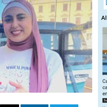
Al
Ca
ca
e
Su