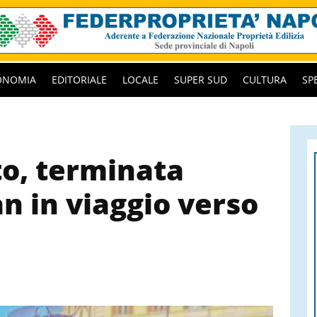
ONOMIA
EDITORIALE
LOCALE
SUPER SUD
CULTURA
SP
to, terminata
an in viaggio verso