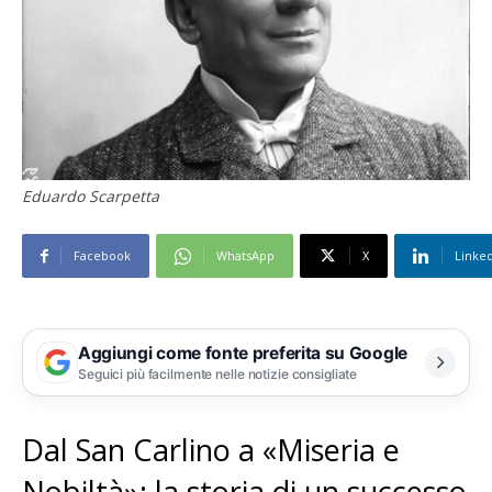
Eduardo Scarpetta
Facebook
WhatsApp
X
Linke
Aggiungi come fonte preferita su Google
Seguici più facilmente nelle notizie consigliate
Dal San Carlino a «Miseria e
Nobiltà»: la storia di un successo