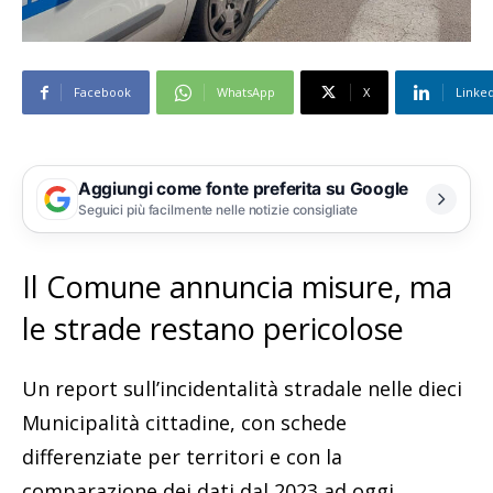
Facebook
WhatsApp
X
Linke
Aggiungi come fonte preferita su Google
Seguici più facilmente nelle notizie consigliate
Il Comune annuncia misure, ma
le strade restano pericolose
Un report sull’incidentalità stradale nelle dieci
Municipalità cittadine, con schede
differenziate per territori e con la
comparazione dei dati dal 2023 ad oggi,