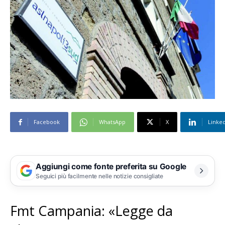
Facebook
WhatsApp
X
Linke
Aggiungi come fonte preferita su Google
Seguici più facilmente nelle notizie consigliate
Fmt Campania: «Legge da