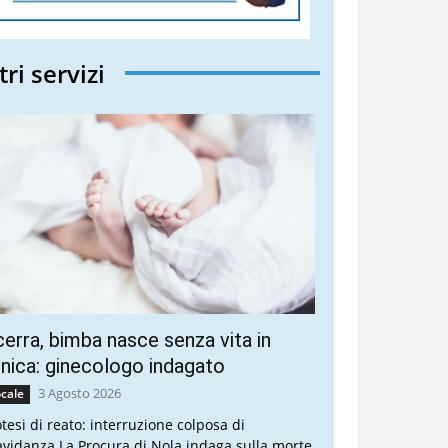
tri servizi
erra, bimba nasce senza vita in
inica: ginecologo indagato
3 Agosto 2026
cale
otesi di reato: interruzione colposa di
avidanza La Procura di Nola indaga sulla morte