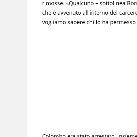
rimosse. «Qualcuno – sottolinea Borr
che è avvenuto all’interno del carcer
vogliamo sapere chi lo ha permesso e
Colombo era stato arrestato, insieme