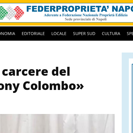
ONOMIA
EDITORIALE
LOCALE
SUPER SUD
CULTURA
SP
 carcere del
ony Colombo»