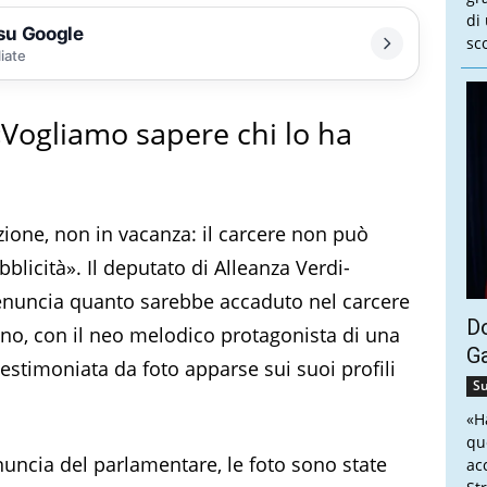
di
 su Google
sco
liate
 «Vogliamo sapere chi lo ha
ione, non in vacanza: il carcere non può
blicità». Il deputato di Alleanza Verdi-
 denuncia quanto sarebbe accaduto nel carcere
Do
llino, con il neo melodico protagonista di una
G
estimoniata da foto apparse sui suoi profili
Su
.
«H
qu
ncia del parlamentare, le foto sono state
ac