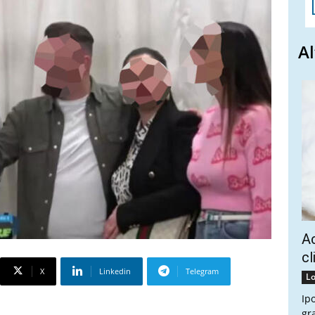
Al
Ac
cl
X
Linkedin
Telegram
Lo
Ip
gr