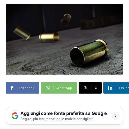
Facebook
WhatsApp
X
Linke
Aggiungi come fonte preferita su Google
Seguici più facilmente nelle notizie consigliate