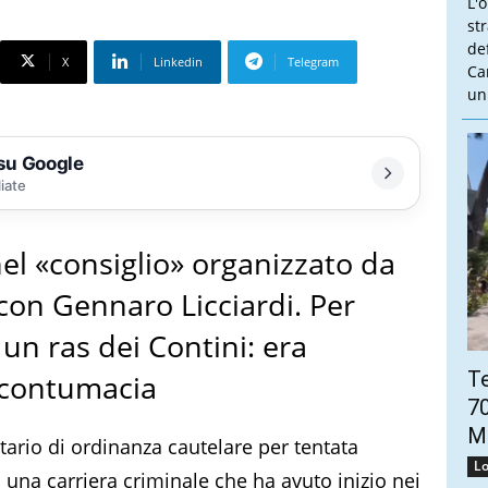
L'
st
de
X
Linkedin
Telegram
Ca
un
 su Google
liate
el «consiglio» organizzato da
 con Gennaro Licciardi. Per
e un ras dei Contini: era
Te
n contumacia
70
Mo
natario di ordinanza cautelare per tentata
Lo
i una carriera criminale che ha avuto inizio nei