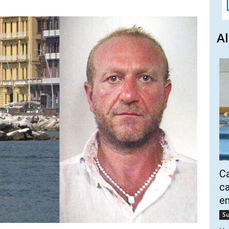
Al
Ca
ca
e
Su