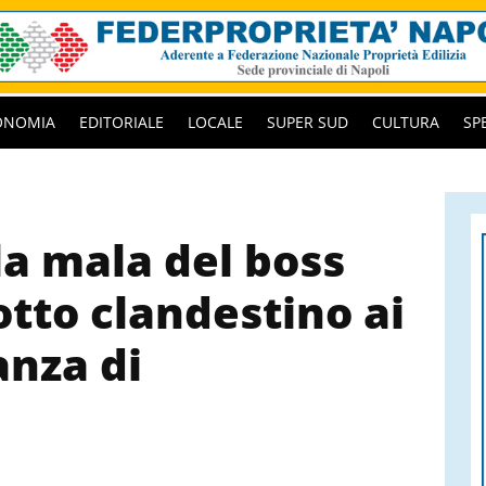
ONOMIA
EDITORIALE
LOCALE
SUPER SUD
CULTURA
SP
la mala del boss
Lotto clandestino ai
anza di