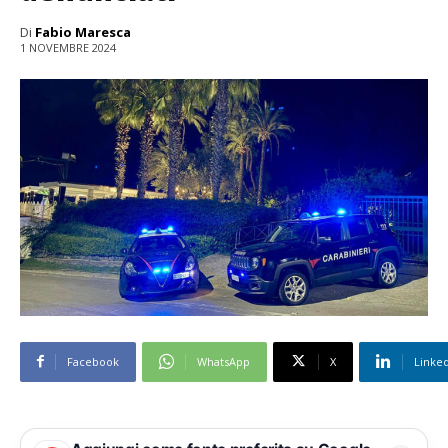
Di
Fabio Maresca
1 NOVEMBRE 2024
Facebook
WhatsApp
X
Linke