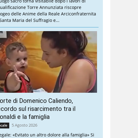
luogo sacro torna visitabile dopo i lavori di
qualificazione Torre Annunziata riscopre
Ipogeo delle Anime della Reale Arciconfraternita
 Santa Maria del Suffragio e...
rte di Domenico Caliendo,
cordo sul risarcimento tra il
naldi e la famiglia
5 Agosto 2026
cale
legale: «Evitato un altro dolore alla famiglia» Si