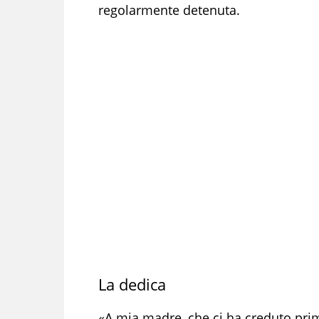
regolarmente detenuta.
La dedica
«A mia madre, che ci ha creduto prim