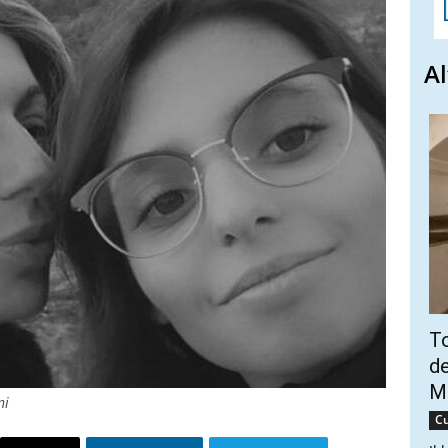
Al
To
de
Ma
ni
Cu