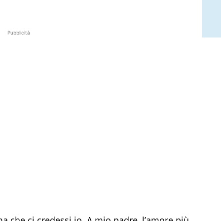
Pubblicità
a che ci credessi io. A mio padre, l’amore più