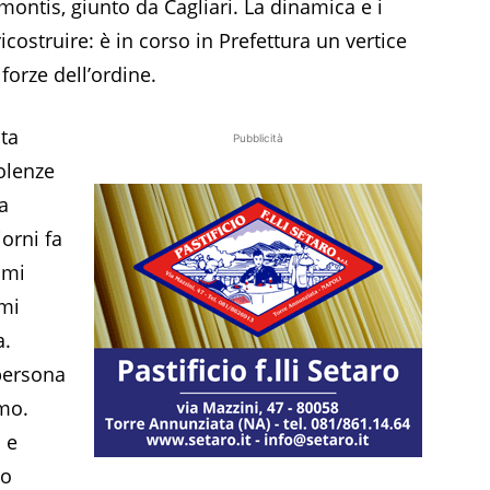
ontis, giunto da Cagliari. La dinamica e i
icostruire: è in corso in Prefettura un vertice
forze dell’ordine.
lta
Pubblicità
olenze
a
orni fa
 mi
 mi
a.
persona
imo.
 e
io