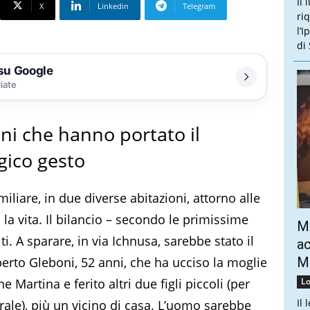
Il 
X
Linkedin
Telegram
ri
l’
di
 su Google
liate
ni che hanno portato il
gico gesto
iare, in due diverse abitazioni, attorno alle
 la vita. Il bilancio – secondo le primissime
Mo
iti. A sparare, in via Ichnusa, sarebbe stato il
ac
berto Gleboni, 52 anni, che ha ucciso la moglie
Mo
e Martina e ferito altri due figli piccoli (per
Lo
Il 
rale), più un vicino di casa. L’uomo sarebbe