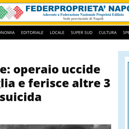
ONOMIA
EDITORIALE
LOCALE
SUPER SUD
CULTURA
SP
e: operaio uccide
glia e ferisce altre 3
 suicida