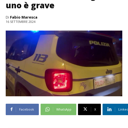
uno è grave
Di
Fabio Maresca
16 SETTEMBRE 2024
Facebook
WhatsApp
X
Linke