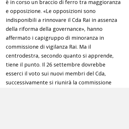
è in corso un braccio di ferro tra maggioranza
e opposizione. «Le opposizioni sono
indisponibili a rinnovare il Cda Rai in assenza
della riforma della governance», hanno
affermato i capigruppo di minoranza in
commissione di vigilanza Rai. Ma il
centrodestra, secondo quanto si apprende,
tiene il punto. Il 26 settembre dovrebbe
esserci il voto sui nuovi membri del Cda,
successivamente si riunirà la commissione
vigilanza per la nomina del presidente. La
coalizione resta ferma su Simona Agnes, sulla
quale punta in primis Forza Italia. L’obiettivo è
andare dritto, anche a costo di un passo falso.