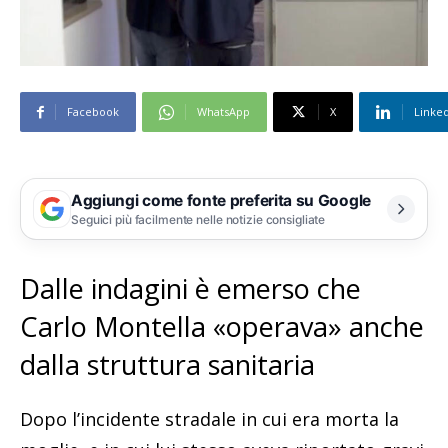
Facebook
WhatsApp
X
Linke
Aggiungi come fonte preferita su Google
Seguici più facilmente nelle notizie consigliate
Dalle indagini è emerso che
Carlo Montella «operava» anche
dalla struttura sanitaria
Dopo l’incidente stradale in cui era morta la