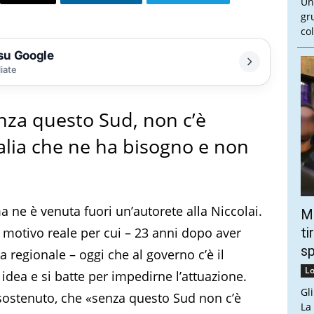
Un
gr
col
 su Google
liate
nza questo Sud, non c’è
Italia che ne ha bisogno e non
a ne è venuta fuori un’autorete alla Niccolai.
Mo
l motivo reale per cui – 23 anni dopo aver
ti
s
a regionale – oggi che al governo c’è il
Lo
 idea e si batte per impedirne l’attuazione.
Gl
sostenuto, che «senza questo Sud non c’è
La