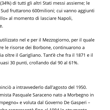
(34%) di tutti gli altri Stati messi assieme; le
 Sud fruttarono 600milioni; cui vanno aggiunti
ello» al momento di lasciare Napoli,
e.
tilizzato nel e per il Mezzogiorno, per il quale
re le risorse dei Borbone, continuarono a
ia oltre il Garigliano. Tant’è che fra il 1871 e il
quasi 30 punti, crollando dal 90 al 61%.
inciò a intravvederlo dall’agosto del 1950.
nomista Pasquale Saraceno nato a Morbegno in
impegno» e voluta dal Governo De Gasperi –
 che rappresentò fino al 1984 lo strumento