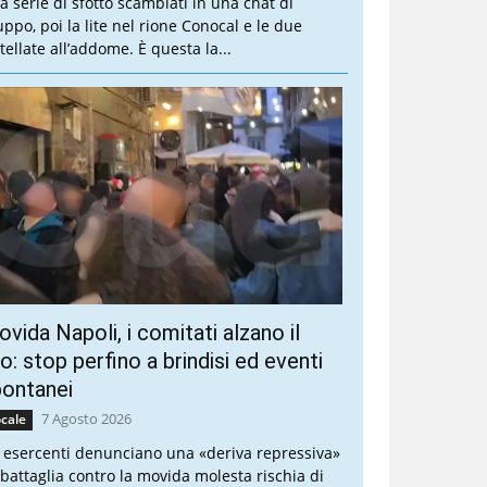
a serie di sfottò scambiati in una chat di
uppo, poi la lite nel rione Conocal e le due
tellate all’addome. È questa la...
vida Napoli, i comitati alzano il
ro: stop perfino a brindisi ed eventi
pontanei
7 Agosto 2026
cale
i esercenti denunciano una «deriva repressiva»
 battaglia contro la movida molesta rischia di