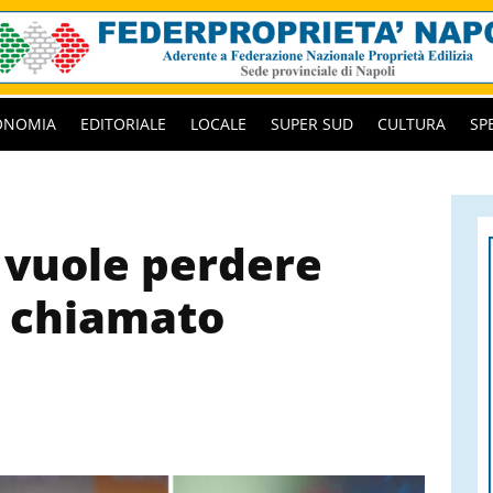
ONOMIA
EDITORIALE
LOCALE
SUPER SUD
CULTURA
SP
n vuole perdere
 chiamato