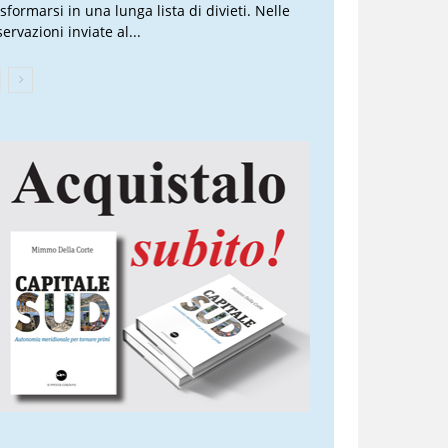
sformarsi in una lunga lista di divieti. Nelle
ervazioni inviate al...