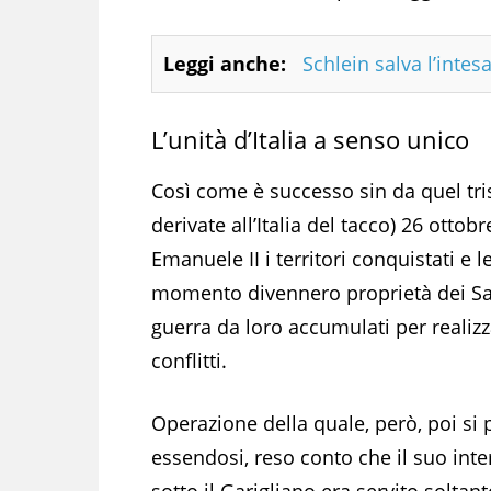
Leggi anche:
Schlein salva l’inte
L’unità d’Italia a senso unico
Così come è successo sin da quel tr
derivate all’Italia del tacco) 26 otto
Emanuele II i territori conquistati e 
momento divennero proprietà dei Savo
guerra da loro accumulati per realizza
conflitti.
Operazione della quale, però, poi si p
essendosi, reso conto che il suo int
sotto il Garigliano era servito soltant