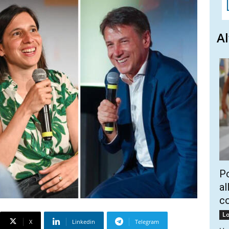
Al
Po
al
c
Lo
X
Linkedin
Telegram