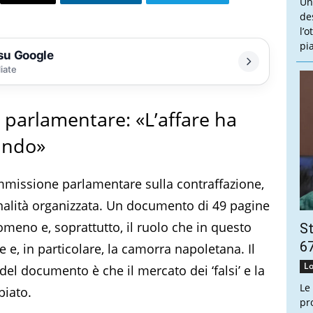
Un
de
l’
pi
 su Google
liate
e parlamentare: «L’affare ha
ando»
ommissione parlamentare sulla contraffazione,
minalità organizzata. Un documento di 49 pagine
nomeno e, soprattutto, il ruolo che in questo
St
67
 e, in particolare, la camorra napoletana. Il
Lo
el documento è che il mercato dei ‘falsi’ e la
Le
biato.
pr