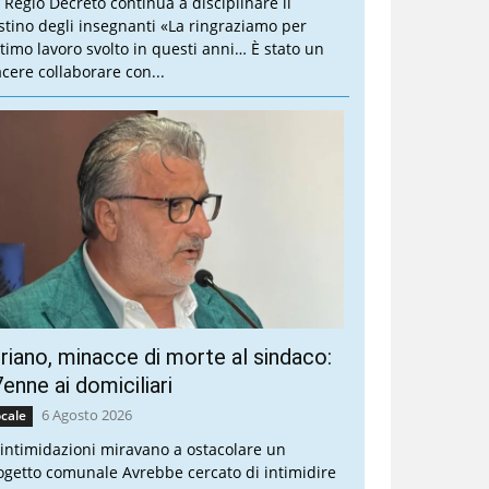
 Regio Decreto continua a disciplinare il
stino degli insegnanti «La ringraziamo per
ottimo lavoro svolto in questi anni… È stato un
acere collaborare con...
riano, minacce di morte al sindaco:
enne ai domiciliari
6 Agosto 2026
cale
 intimidazioni miravano a ostacolare un
ogetto comunale Avrebbe cercato di intimidire