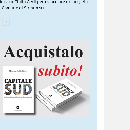
 sindaco Giulio Gerli per ostacolare un progetto
l Comune di Striano su...