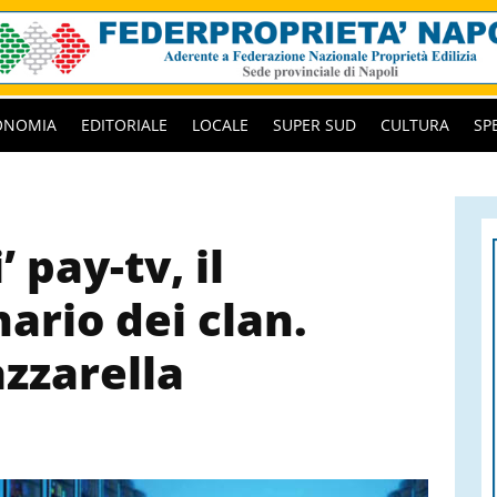
ONOMIA
EDITORIALE
LOCALE
SUPER SUD
CULTURA
SP
’ pay-tv, il
ario dei clan.
zzarella