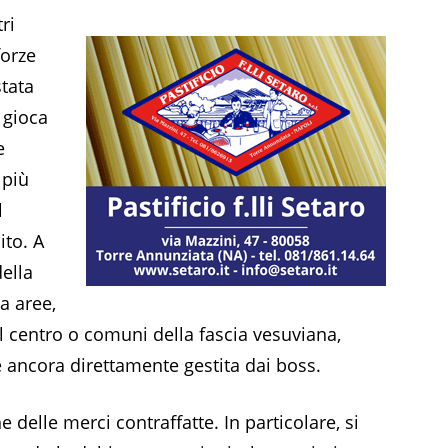
ri
forze
stata
 gioca
e
 più
l
ito. A
ella
a aree,
l centro o comuni della fascia vesuviana,
e ancora direttamente gestita dai boss.
e delle merci contraffatte. In particolare, si