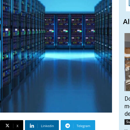
Al
Do
mo
de
Su
X
Linkedin
Telegram