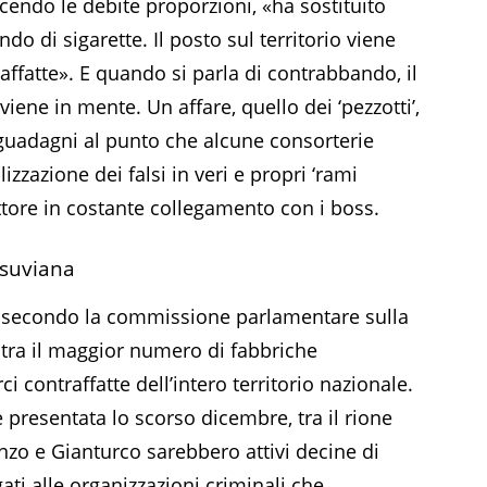
acendo le debite proporzioni, «ha sostituito
do di sigarette. Il posto sul territorio viene
affatte». E quando si parla di contrabbando, il
viene in mente. Un affare, quello dei ‘pezzotti’,
guadagni al punto che alcune consorterie
zazione dei falsi in veri e propri ‘rami
settore in costante collegamento con i boss.
vesuviana
i, secondo la commissione parlamentare sulla
entra il maggior numero di fabbriche
i contraffatte dell’intero territorio nazionale.
ne presentata lo scorso dicembre, tra il rione
nzo e Gianturco sarebbero attivi decine di
egati alle organizzazioni criminali che