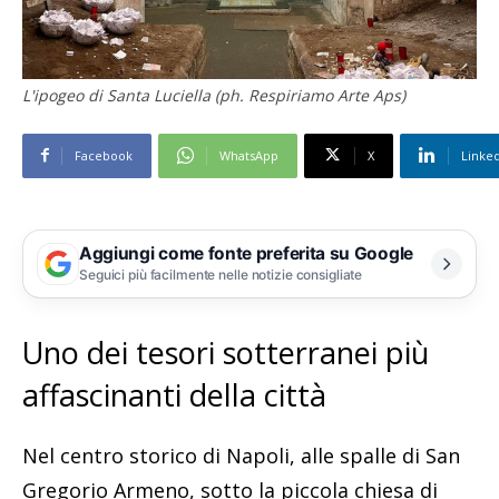
L'ipogeo di Santa Luciella (ph. Respiriamo Arte Aps)
Facebook
WhatsApp
X
Linke
Aggiungi come fonte preferita su Google
Seguici più facilmente nelle notizie consigliate
Uno dei tesori sotterranei più
affascinanti della città
Nel centro storico di Napoli, alle spalle di San
Gregorio Armeno, sotto la piccola chiesa di