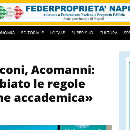
ONOMIA
EDITORIALE
LOCALE
SUPER SUD
CULTURA
SP
coni, Acomanni:
iato le regole
one accademica»