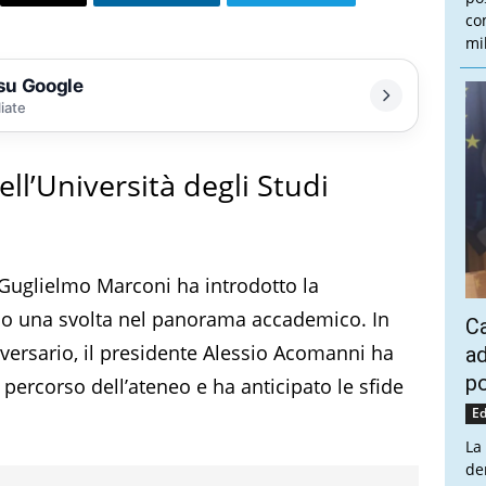
co
mi
 su Google
liate
ell’Università degli Studi
di Guglielmo Marconi ha introdotto la
ndo una svolta nel panorama accademico. In
Ca
versario, il presidente Alessio Acomanni ha
ad
po
percorso dell’ateneo e ha anticipato le sfide
Ed
La
de