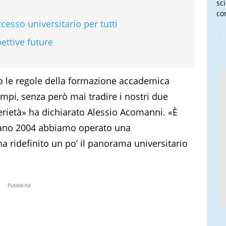
sc
co
esso universitario per tutti
ettive future
 le regole della formazione accademica
empi, senza però mai tradire i nostri due
a serietà» ha dichiarato Alessio Acomanni. «È
tano 2004 abbiamo operato una
a ridefinito un po’ il panorama universitario
Pubblicità