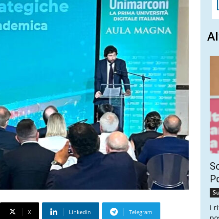
Al
Sc
Pd
Su
I 
X
Linkedin
Telegram
po