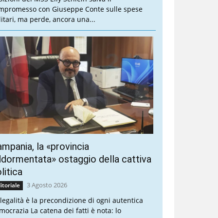
mpromesso con Giuseppe Conte sulle spese
litari, ma perde, ancora una...
mpania, la «provincia
dormentata» ostaggio della cattiva
litica
3 Agosto 2026
itoriale
 legalità è la precondizione di ogni autentica
mocrazia La catena dei fatti è nota: lo