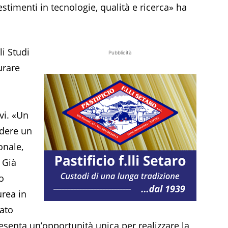
timenti in tecnologie, qualità e ricerca» ha
li Studi
Pubblicità
urare
vi. «Un
ndere un
onale,
 Già
o
urea in
iato
esenta un’opportunità unica per realizzare la