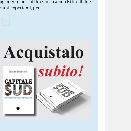
ioglimento per infiltrazione camorristica di due
muni importanti, per...