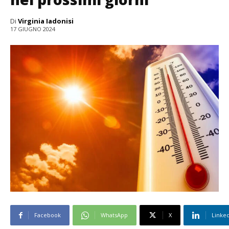
Di
Virginia Iadonisi
17 GIUGNO 2024
Facebook
WhatsApp
X
Linke