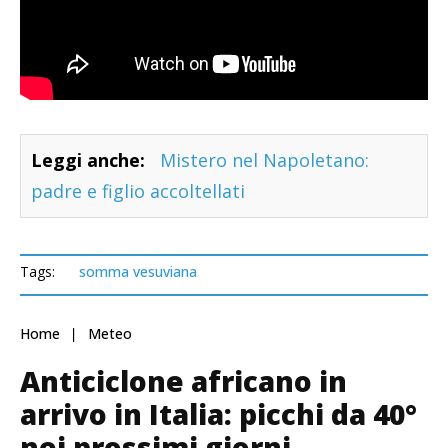
Leggi anche:
Mistero nel Napoletano:
padre e figlio accoltellati
Tags:
somma vesuviana
Home
Meteo
Anticiclone africano in
arrivo in Italia: picchi da 40°
nei prossimi giorni