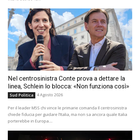
Nel centrosinistra Conte prova a dettare la
linea, Schlein lo blocca: «Non funziona così»
4 Agosto 2026
Sud Politica
Per il leader M5S chi vince le primarie comanda Il centrosinistra
chiede fiducia per guidare l’Italia, ma non sa ancora quale Italia
porterebbe in Europa....