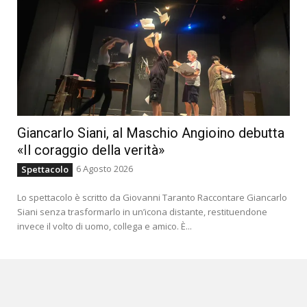
Giancarlo Siani, al Maschio Angioino debutta
«Il coraggio della verità»
6 Agosto 2026
Spettacolo
Lo spettacolo è scritto da Giovanni Taranto Raccontare Giancarlo
Siani senza trasformarlo in un’icona distante, restituendone
invece il volto di uomo, collega e amico. È...