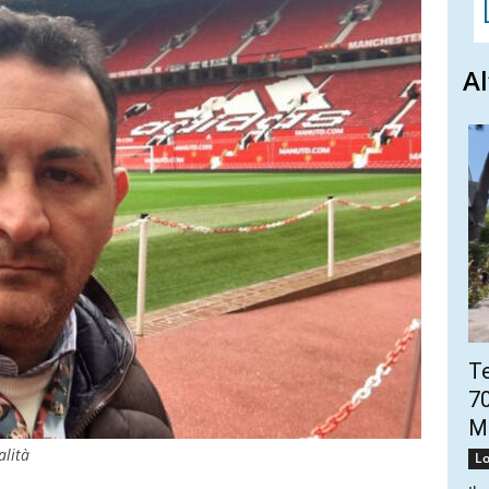
Al
Te
70
Mo
alità
Lo