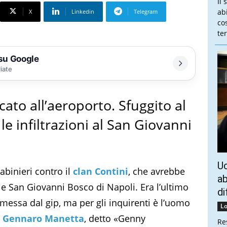
Il 
ab
X
Linkedin
Telegram
co
te
 su Google
liate
ccato all’aeroporto. Sfuggito al
 le infiltrazioni al San Giovanni
Uc
abinieri contro il
clan Contini
, che avrebbe
ab
le San Giovanni Bosco di Napoli. Era l’ultimo
di
messa dal gip, ma per gli inquirenti è l’uomo
Lo
e
Gennaro Manetta
, detto «Genny
Re