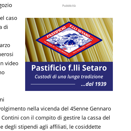
gozio
Pubblicità
el caso
a di
marzo
merosi
un video
no
ni
nvolgimento nella vicenda del 45enne Gennaro
Contini con il compito di gestire la cassa del
 degli stipendi agli affiliati, le cosiddette