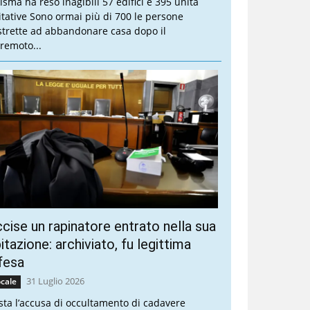
sisma ha reso inagibili 57 edifici e 395 unità
itative Sono ormai più di 700 le persone
strette ad abbandonare casa dopo il
rremoto...
cise un rapinatore entrato nella sua
itazione: archiviato, fu legittima
fesa
31 Luglio 2026
cale
sta l’accusa di occultamento di cadavere