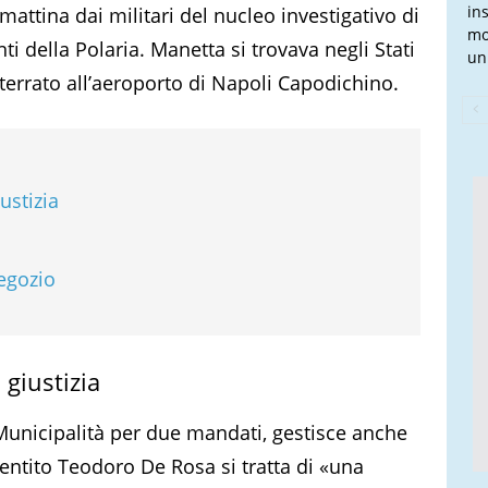
in
attina dai militari del nucleo investigativo di
mo
ti della Polaria. Manetta si trovava negli Stati
un 
tterrato all’aeroporto di Napoli Capodichino.
ustizia
negozio
 giustizia
 Municipalità per due mandati, gestisce anche
pentito Teodoro De Rosa si tratta di «una