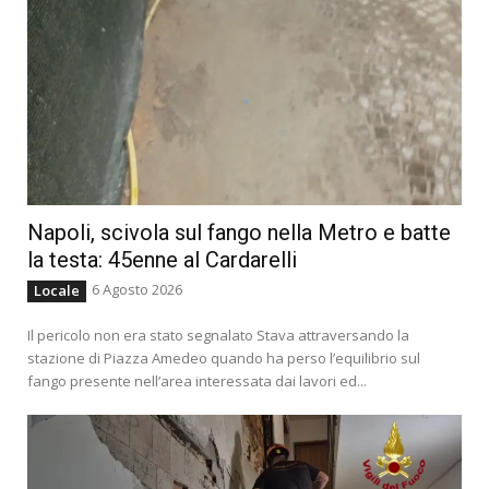
Napoli, scivola sul fango nella Metro e batte
la testa: 45enne al Cardarelli
6 Agosto 2026
Locale
Il pericolo non era stato segnalato Stava attraversando la
stazione di Piazza Amedeo quando ha perso l’equilibrio sul
fango presente nell’area interessata dai lavori ed...