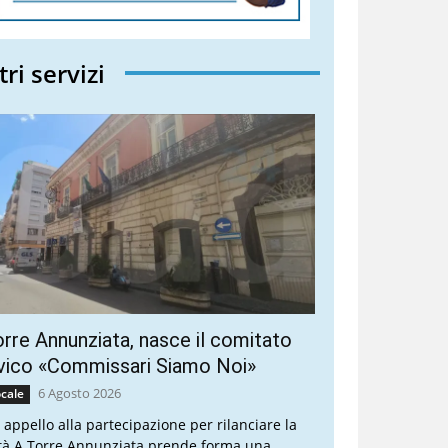
tri servizi
rre Annunziata, nasce il comitato
vico «Commissari Siamo Noi»
6 Agosto 2026
cale
 appello alla partecipazione per rilanciare la
ttà A Torre Annunziata prende forma una