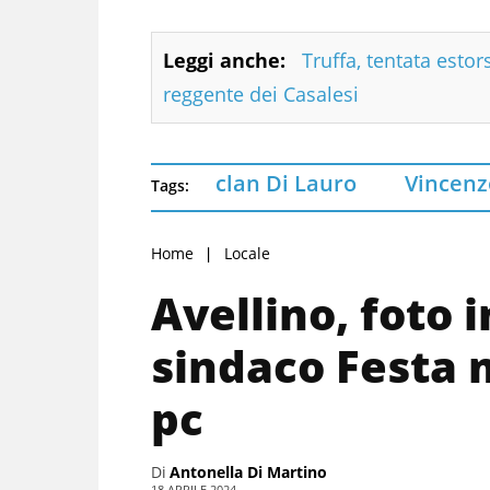
Leggi anche:
Truffa, tentata estor
reggente dei Casalesi
clan Di Lauro
Vincenz
Tags:
Home
Locale
Avellino, foto 
sindaco Festa m
pc
Di
Antonella Di Martino
18 APRILE 2024