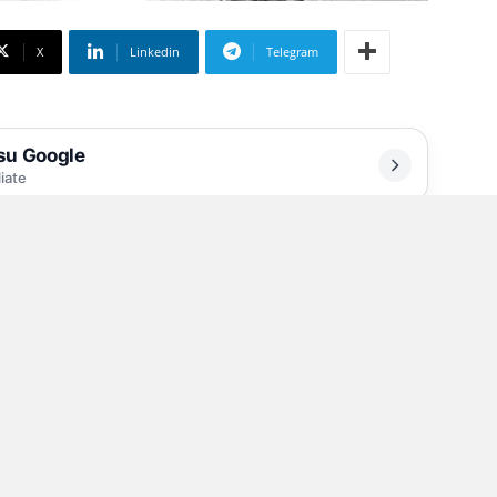
X
Linkedin
Telegram
 su Google
liate
te apparecchio all’interno di
ruzione, sostengono gli inquirenti che hanno
llino Gianluca Festa
. E, per provarlo,
urate il mese scorso nell’ufficio del primo
 suo computer. Anzi, il pc di proprietà del
 specifico episodio, a Festa viene contestato