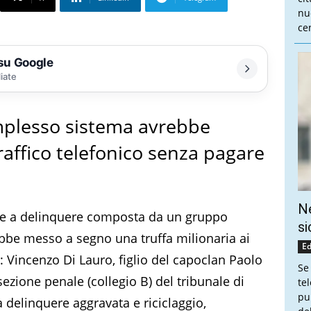
nu
cen
 su Google
liate
mplesso sistema avrebbe
raffico telefonico senza pagare
Ne
one a delinquere composta da un gruppo
si
be messo a segno una truffa milionaria ai
Ed
 Vincenzo Di Lauro, figlio del capoclan Paolo
Se
sezione penale (collegio B) del tribunale di
te
pu
 delinquere aggravata e riciclaggio,