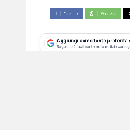
Facebook
WhatsApp
Aggiungi come fonte preferita
Seguici più facilmente nelle notizie consig
Festa ripone l’ingombran
una scatola
Voleva far sparire le prove della cor
mandato in carcere
il sindaco di Ave
esibiscono anche delle immagini catt
cittadino, indaffarato a far sparire il
Comune, tanto è vero che, per questo