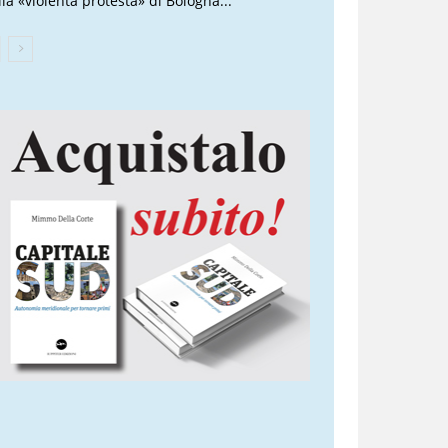
lla «violenta protesta» di Bologna...