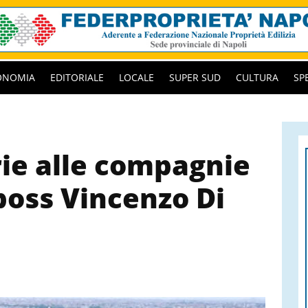
ONOMIA
EDITORIALE
LOCALE
SUPER SUD
CULTURA
SP
rie alle compagnie
 boss Vincenzo Di