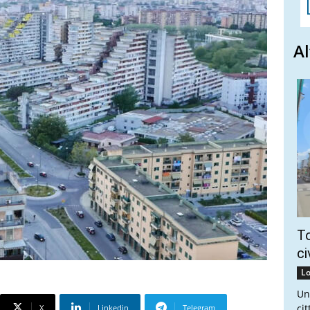
Al
To
ci
Lo
Un
ci
X
Linkedin
Telegram