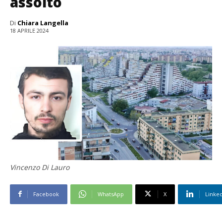
assolto
Di
Chiara Langella
18 APRILE 2024
Vincenzo Di Lauro
Facebook
WhatsApp
X
Linke