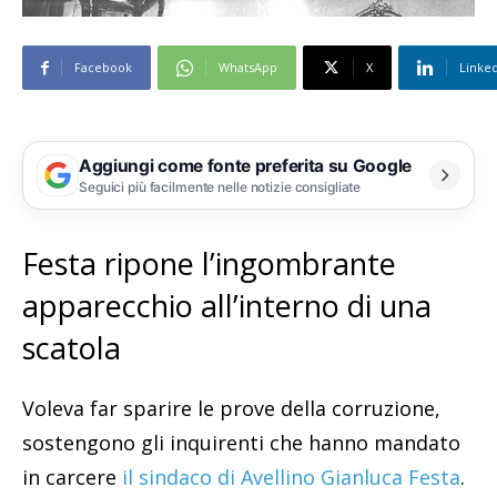
Facebook
WhatsApp
X
Linke
Aggiungi come fonte preferita su Google
Seguici più facilmente nelle notizie consigliate
Festa ripone l’ingombrante
apparecchio all’interno di una
scatola
Voleva far sparire le prove della corruzione,
sostengono gli inquirenti che hanno mandato
in carcere
il sindaco di Avellino Gianluca Festa
.