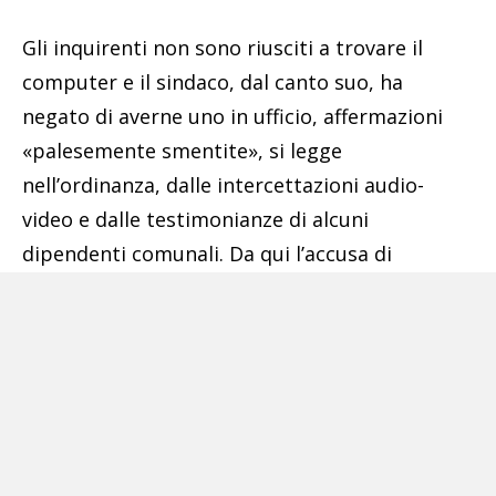
Gli inquirenti non sono riusciti a trovare il
computer e il sindaco, dal canto suo, ha
negato di averne uno in ufficio, affermazioni
«palesemente smentite», si legge
nell’ordinanza, dalle intercettazioni audio-
video e dalle testimonianze di alcuni
dipendenti comunali. Da qui l’accusa di
peculato, un reato commesso – secondo
l’accusa – «per occultare altre condotte
criminose». Infatti, per gli investigatori, far
scomparire il pc era un’attività
«evidentemente finalizzata a sottrarre i file ivi
contenuti all’attività degli inquirenti».