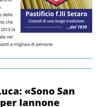
a
e delle
eto che
 2013 la
ata nel
anti a migliaia di persone.
Luca: «Sono San
 per Iannone