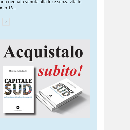
 una neonata venuta alla luce senza vita lo
rso 13...