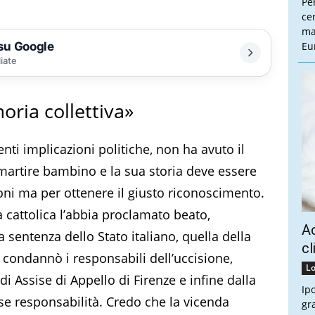
Pe
cen
ma
 su Google
Eu
liate
oria collettiva»
nti implicazioni politiche, non ha avuto il
l martire bambino e la sua storia deve essere
oni ma per ottenere il giusto riconoscimento.
a cattolica l’abbia proclamato beato,
Ac
 sentenza dello Stato italiano, quella della
cl
 condannò i responsabili dell’uccisione,
Lo
i Assise di Appello di Firenze e infine dalla
Ip
se responsabilità. Credo che la vicenda
gr