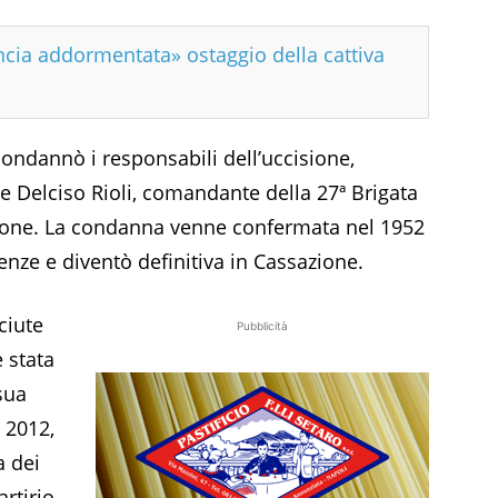
ncia addormentata» ostaggio della cattiva
condannò i responsabili dell’uccisione,
e Delciso Rioli, comandante della 27ª Brigata
usione. La condanna venne confermata nel 1952
renze e diventò definitiva in Cassazione.
ciute
Pubblicità
 stata
sua
 2012,
 dei
artirio