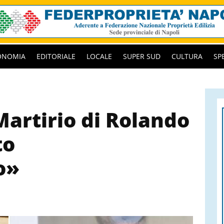
ONOMIA
EDITORIALE
LOCALE
SUPER SUD
CULTURA
SP
Martirio di Rolando
to
o»