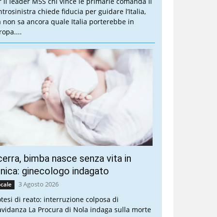
r il leader M5S chi vince le primarie comanda Il
trosinistra chiede fiducia per guidare l’Italia,
 non sa ancora quale Italia porterebbe in
ropa....
erra, bimba nasce senza vita in
inica: ginecologo indagato
3 Agosto 2026
cale
otesi di reato: interruzione colposa di
avidanza La Procura di Nola indaga sulla morte