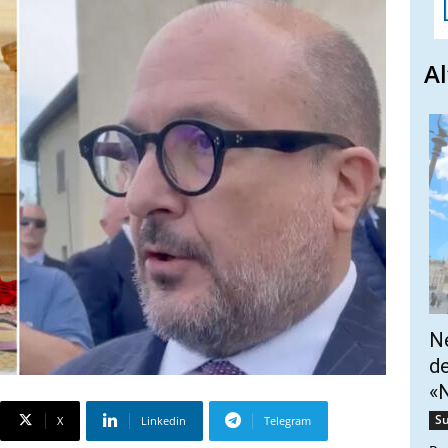
Al
Ne
de
«N
Su
X
Linkedin
Telegram