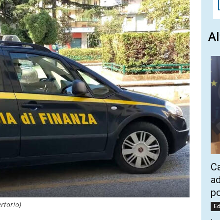
Al
Ca
ad
po
rtorio)
Ed