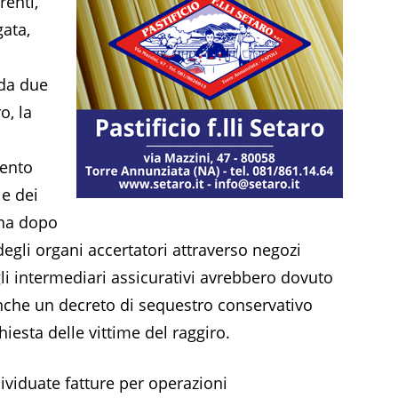
renti,
gata,
 da due
o, la
mento
 e dei
ena dopo
degli organi accertatori attraverso negozi
i gli intermediari assicurativi avrebbero dovuto
 anche un decreto di sequestro conservativo
esta delle vittime del raggiro.
ividuate fatture per operazioni