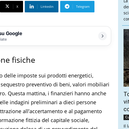
La
de
X
Linkedin
Telegram
sc
co
 su Google
liate
ne fisiche
 delle imposte sui prodotti energetici,
sequestro preventivo di beni, valori mobiliari
uro. Questa mattina, i finanzieri hanno anche
To
vi
elle indagini preliminari a dieci persone
c
 sottrazione all’accertamento e al pagamento
Cu
ormazione fittizia del capitale sociale,
Il
ecuzione dolosa di un provvedimento del