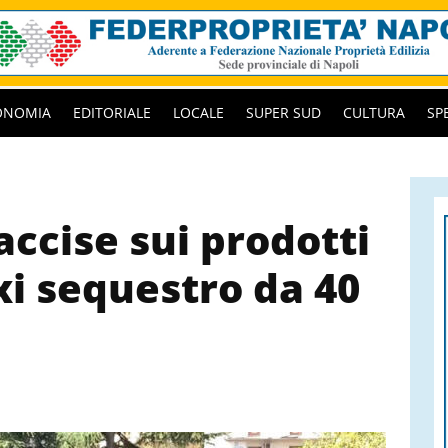
ONOMIA
EDITORIALE
LOCALE
SUPER SUD
CULTURA
SP
accise sui prodotti
xi sequestro da 40