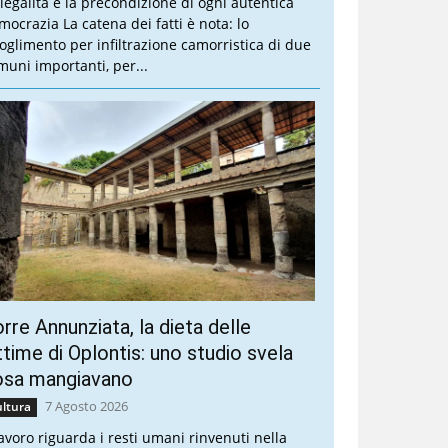
 legalità è la precondizione di ogni autentica
mocrazia La catena dei fatti è nota: lo
ioglimento per infiltrazione camorristica di due
muni importanti, per...
rre Annunziata, la dieta delle
ttime di Oplontis: uno studio svela
osa mangiavano
7 Agosto 2026
ltura
 lavoro riguarda i resti umani rinvenuti nella