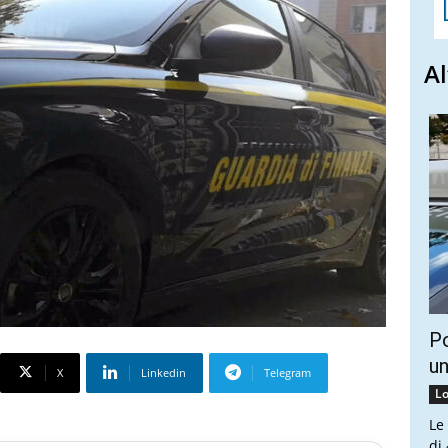
Al
Po
un
X
Linkedin
Telegram
Lo
Le
di