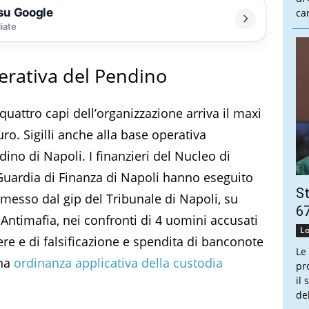
 su Google
ca
liate
perativa del Pendino
quattro capi dell’organizzazione arriva il maxi
ro. Sigilli anche alla base operativa
ino di Napoli. I finanzieri del Nucleo di
Guardia di Finanza di Napoli hanno eseguito
St
messo dal gip del Tribunale di Napoli, su
67
 Antimafia, nei confronti di 4 uomini accusati
Lo
ere e di falsificazione e spendita di banconote
Le
una
ordinanza applicativa della custodia
pr
il
de