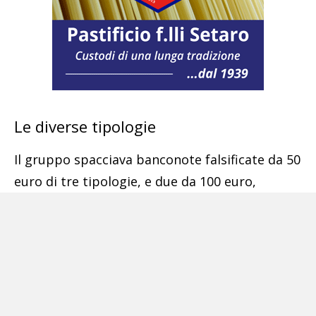
Le diverse tipologie
Il gruppo spacciava banconote falsificate da 50
euro di tre tipologie, e due da 100 euro,
classificate secondo la qualità, ma tutte molto
fedeli: offriva a prezzi variabili diverse
tipologie di merce. Nella base operativa che si
trovava in vico Vetreria Vecchia del capoluogo
partenopeo, per esempio, era possibile
comprare 50 euro di qualità «B/B»,