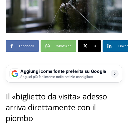
Facebook
WhatsApp
X
Linke
Aggiungi come fonte preferita su Google
Seguici più facilmente nelle notizie consigliate
Il «biglietto da visita» adesso
arriva direttamente con il
piombo