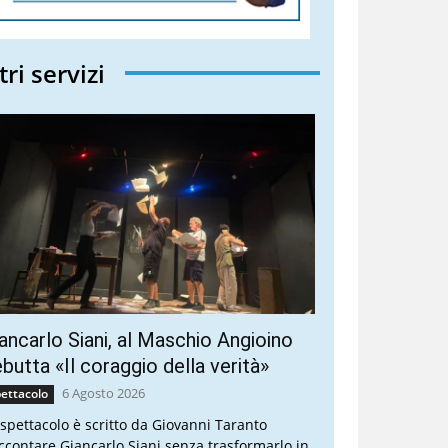
tri servizi
ancarlo Siani, al Maschio Angioino
butta «Il coraggio della verità»
6 Agosto 2026
ettacolo
 spettacolo è scritto da Giovanni Taranto
ccontare Giancarlo Siani senza trasformarlo in