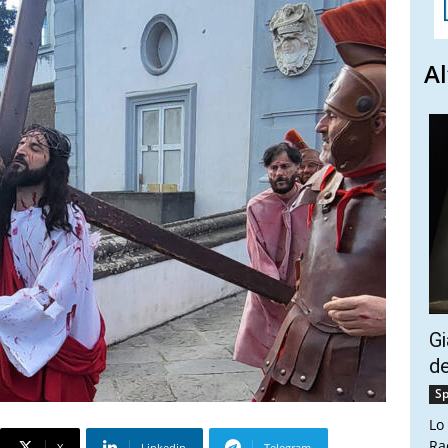
Al
Gi
de
Sp
Lo
Ra
X
Linkedin
Telegram