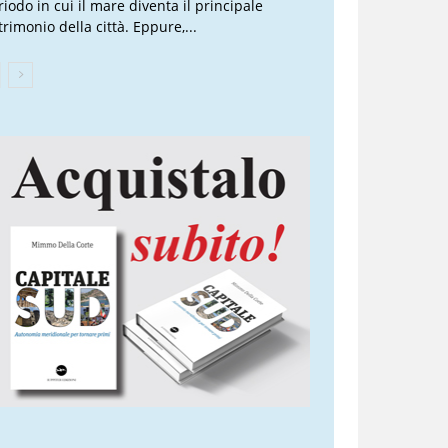
riodo in cui il mare diventa il principale
trimonio della città. Eppure,...