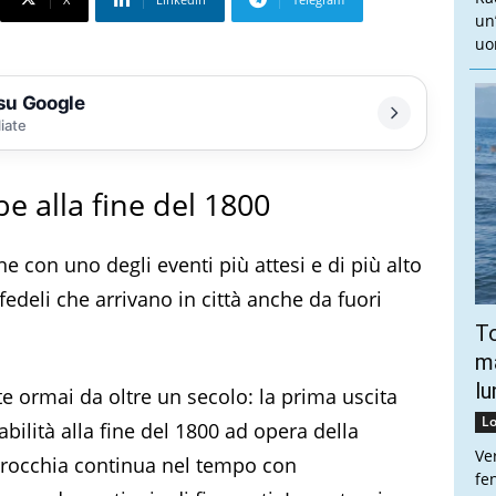
un
uo
 su Google
liate
be alla fine del 1800
ne con uno degli eventi più attesi e di più alto
 fedeli che arrivano in città anche da fuori
To
ma
lu
pete ormai da oltre un secolo: la prima uscita
Lo
bilità alla fine del 1800 ad opera della
Ve
arrocchia continua nel tempo con
fe