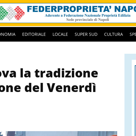
ONOMIA
EDITORIALE
LOCALE
SUPER SUD
CULTURA
SP
ova la tradizione
ione del Venerdì