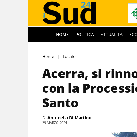
HOME
POLITICA
ATTUALITÀ
EC
Home
Locale
Acerra, si rinn
con la Process
Santo
Di
Antonella Di Martino
29 MARZO 2024