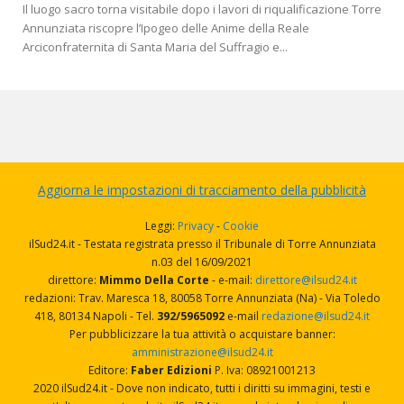
Il luogo sacro torna visitabile dopo i lavori di riqualificazione Torre
Annunziata riscopre l’Ipogeo delle Anime della Reale
Arciconfraternita di Santa Maria del Suffragio e...
Aggiorna le impostazioni di tracciamento della pubblicità
Leggi:
Privacy
-
Cookie
ilSud24.it - Testata registrata presso il Tribunale di Torre Annunziata
n.03 del 16/09/2021
direttore:
Mimmo Della Corte
- e-mail:
direttore@ilsud24.it
redazioni: Trav. Maresca 18, 80058 Torre Annunziata (Na) - Via Toledo
418, 80134 Napoli - Tel.
392/5965092
e-mail
redazione@ilsud24.it
Per pubblicizzare la tua attività o acquistare banner:
amministrazione@ilsud24.it
Editore:
Faber Edizioni
P. Iva: 08921001213
2020 ilSud24.it - Dove non indicato, tutti i diritti su immagini, testi e