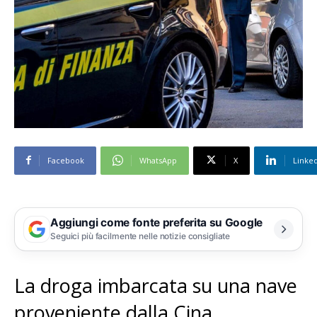
Facebook
WhatsApp
X
Linke
Aggiungi come fonte preferita su Google
Seguici più facilmente nelle notizie consigliate
La droga imbarcata su una nave
proveniente dalla Cina