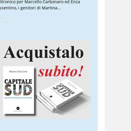
ettronico per Marcello Carbonaro ed Enza
sentino, i genitori di Martina...