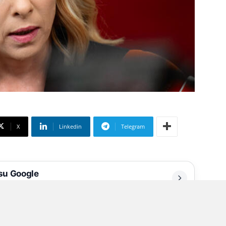
X
Linkedin
Telegram
 su Google
liate
n: non siamo in guerra