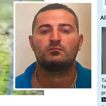
Al
Te
fa
pr
Lo