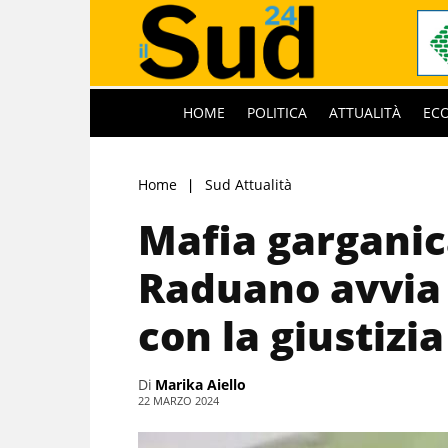
HOME
POLITICA
ATTUALITÀ
EC
Home
Sud Attualità
Mafia garganic
Raduano avvia 
con la giustizia
Di
Marika Aiello
22 MARZO 2024