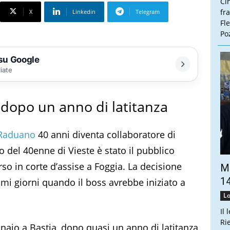
Ci
fr
X
Linkedin
Telegram
Fl
Poz
 su Google
liate
 dopo un anno di latitanza
Raduano
40 anni diventa collaboratore di
o del 40enne di Vieste è stato il pubblico
so in corte d’assise a Foggia. La decisione
Ma
14
imi giorni quando il boss avrebbe iniziato a
Lo
Il 
Ri
nnaio a Bastia, dopo quasi un anno di latitanza