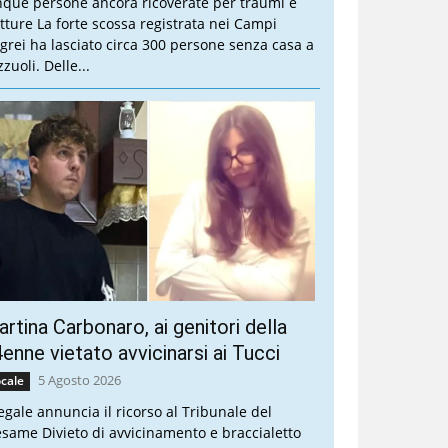
nque persone ancora ricoverate per traumi e
atture La forte scossa registrata nei Campi
egrei ha lasciato circa 300 persone senza casa a
zuoli. Delle...
rtina Carbonaro, ai genitori della
enne vietato avvicinarsi ai Tucci
5 Agosto 2026
cale
legale annuncia il ricorso al Tribunale del
esame Divieto di avvicinamento e braccialetto