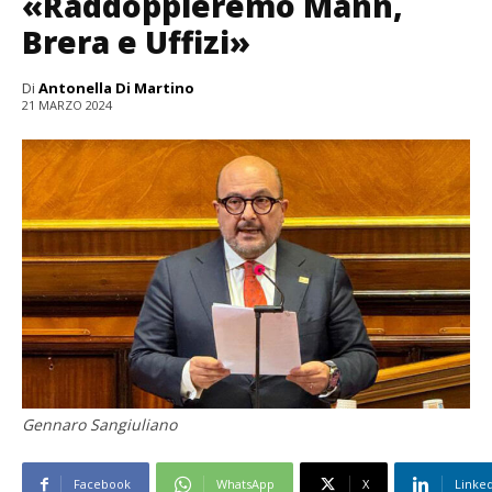
«Raddoppieremo Mann,
Brera e Uffizi»
Di
Antonella Di Martino
21 MARZO 2024
Gennaro Sangiuliano
Facebook
WhatsApp
X
Linke