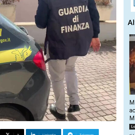
Al
Mo
ac
Mo
Lo
X
Linkedin
Telegram