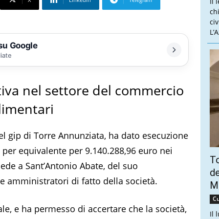
Il 
ch
ci
L’
 su Google
liate
tiva nel settore del commercio
alimentari
l gip di Torre Annunziata, ha dato esecuzione
 per equivalente per 9.140.288,96 euro nei
To
 sede a Sant’Antonio Abate, del suo
de
 amministratori di fatto della società.
Ma
Cu
ale, e ha permesso di accertare che la società,
Il 