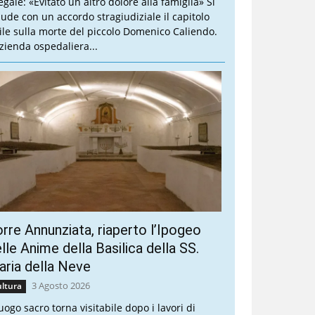
legale: «Evitato un altro dolore alla famiglia» Si
iude con un accordo stragiudiziale il capitolo
vile sulla morte del piccolo Domenico Caliendo.
Azienda ospedaliera...
rre Annunziata, riaperto l’Ipogeo
lle Anime della Basilica della SS.
ria della Neve
3 Agosto 2026
ltura
luogo sacro torna visitabile dopo i lavori di