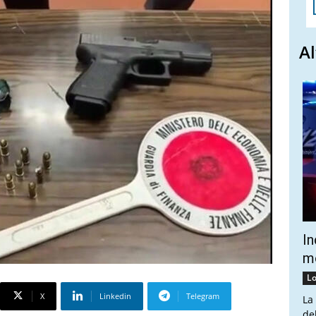
Al
In
mo
Lo
X
Linkedin
Telegram
La
de