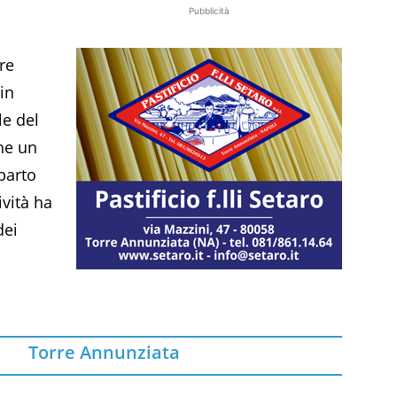
Pubblicità
o
re
in
le del
he un
parto
ività ha
dei
Torre Annunziata