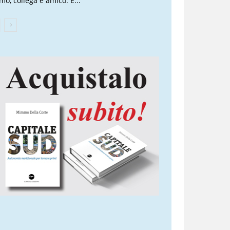
mo, collega e amico. È...