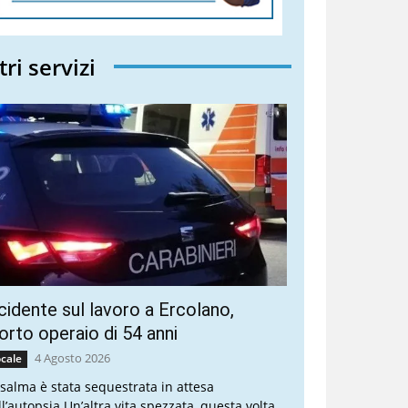
tri servizi
cidente sul lavoro a Ercolano,
rto operaio di 54 anni
4 Agosto 2026
cale
 salma è stata sequestrata in attesa
ll’autopsia Un’altra vita spezzata, questa volta