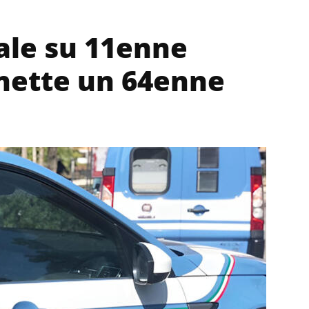
ale su 11enne
anette un 64enne