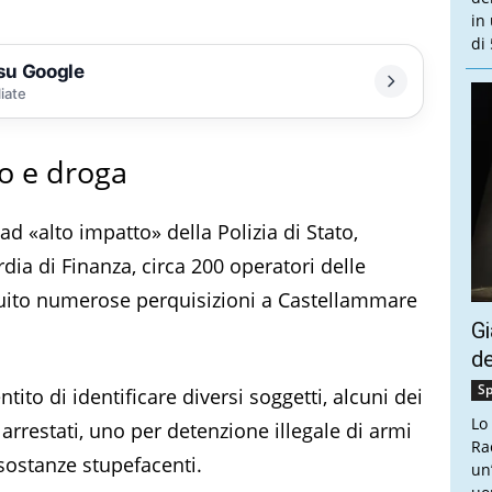
in
di 
 su Google
liate
o e droga
d «alto impatto» della Polizia di Stato,
dia di Finanza, circa 200 operatori delle
guito numerose perquisizioni a Castellammare
Gi
de
Sp
ntito di identificare diversi soggetti, alcuni dei
Lo
e arrestati, uno per detenzione illegale di armi
Ra
i sostanze stupefacenti.
un