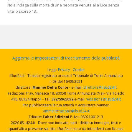
Nola indaga sulla morte di una neonata venuta alla luce senza
vita lo scorso 13...
Aggiorna le impostazioni di tracciamento della pubblicità
Leggi:
Privacy
-
Cookie
ilSud24.it - Testata registrata presso il Tribunale di Torre Annunziata
n.03 del 16/09/2021
direttore:
Mimmo Della Corte
- e-mail:
direttore@ilsud24.it
redazioni: Trav. Maresca 18, 80058 Torre Annunziata (Na) - Via Toledo
418, 80134 Napoli - Tel.
392/5965092
e-mail
redazione@ilsud24.it
Per pubblicizzare la tua attività o acquistare banner:
amministrazione@ilsud24.it
Editore:
Faber Edizioni
P. Iva: 08921001213
2020 ilSud24.it - Dove non indicato, tutti i diritti su immagini, testi e
quant'altro presente sul sito ilSud24.it sono da intendersi con licenza