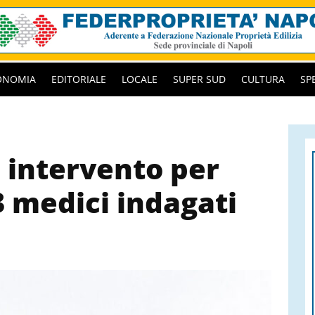
ONOMIA
EDITORIALE
LOCALE
SUPER SUD
CULTURA
SP
 intervento per
3 medici indagati