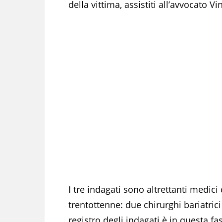
della vittima, assistiti all’avvocato V
I tre indagati sono altrettanti medic
trentottenne: due chirurghi bariatrici
registro degli indagati è in questa fa