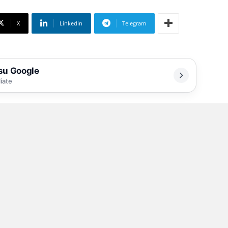
X
Linkedin
Telegram
 su Google
liate
o e droga
d «alto impatto» della Polizia di Stato,
dia di Finanza, circa 200 operatori delle
guito numerose perquisizioni a Castellammare
ntito di identificare diversi soggetti, alcuni dei