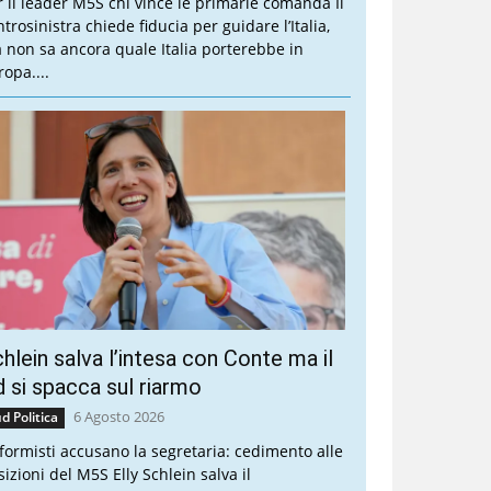
r il leader M5S chi vince le primarie comanda Il
trosinistra chiede fiducia per guidare l’Italia,
 non sa ancora quale Italia porterebbe in
ropa....
hlein salva l’intesa con Conte ma il
 si spacca sul riarmo
6 Agosto 2026
d Politica
riformisti accusano la segretaria: cedimento alle
sizioni del M5S Elly Schlein salva il