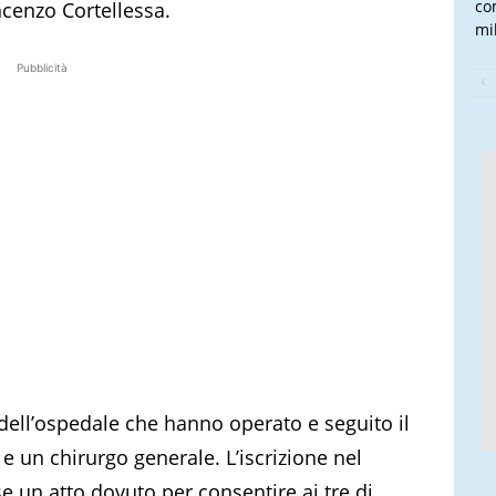
co
incenzo Cortellessa.
mi
Pubblicità
i dell’ospedale che hanno operato e seguito il
 e un chirurgo generale. L’iscrizione nel
se un atto dovuto per consentire ai tre di