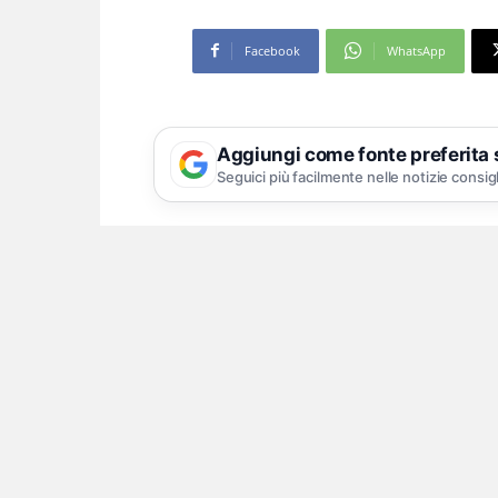
Facebook
WhatsApp
Aggiungi come fonte preferita
Seguici più facilmente nelle notizie consig
Sequestrate armi, denar
Stamane, dando continuità ai servizi a
dell’Arma dei Carabinieri e della Guar
diverse forze dell’ordine hanno ese
di Stabia e a Torre Annunziata.
L’attività, riferisce una nota, ha conse