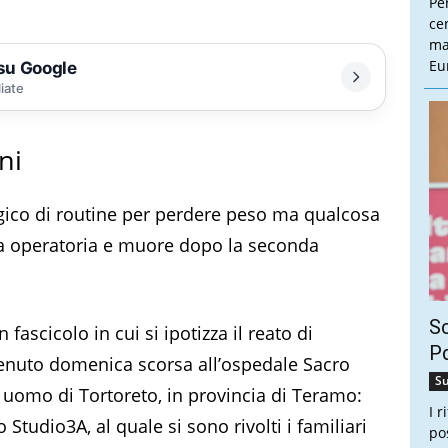
Pe
cen
ma
Eu
 su Google
liate
ni
rgico di routine per perdere peso ma qualcosa
sala operatoria e muore dopo la seconda
Sc
ascicolo in cui si ipotizza il reato di
Pd
venuto domenica scorsa all’ospedale Sacro
Su
n uomo di Tortoreto, in provincia di Teramo:
I 
 Studio3A, al quale si sono rivolti i familiari
po