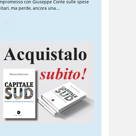
mpromesso con Giuseppe Conte sulle spese
litari, ma perde, ancora una...